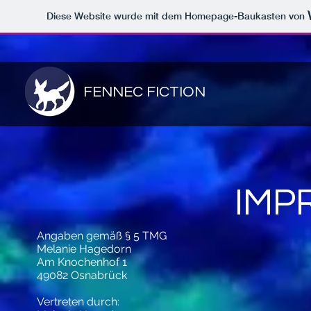
Diese Website wurde mit dem Homepage-Baukasten von
FENNEC FICTION
IMP
Angaben gemäß § 5 TMG
Melanie Hagedorn
Am Knochenhof 1
49082 Osnabrück
Vertreten durch: