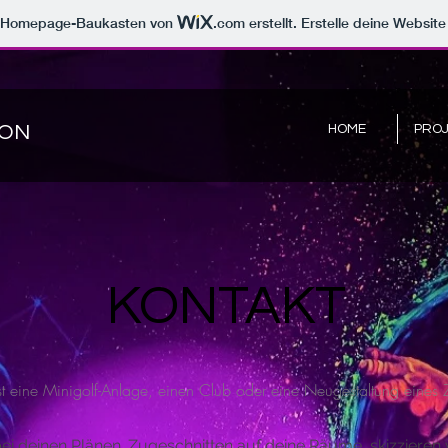
m Homepage-Baukasten von
.com
erstellt. Erstelle deine Websit
ION
HOME
PROJ
KONTAKT
t eine Minigolf-Anlage, einen Club oder eine Neugestaltung eines
 bei deinen Plänen. Zugeschnitten auf deine Räume, skizzieren