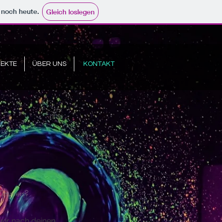
e noch heute.
Gleich loslegen
EKTE
ÜBER UNS
KONTAKT
 Zimmers?
 wir nach deinen