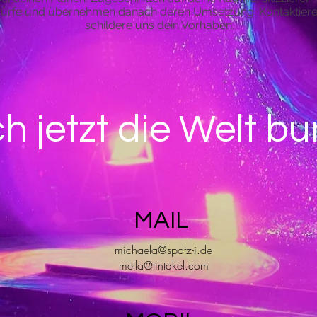
rfe und übernehmen danach deren Umsetzung. Kontaktiere 
schildere uns dein Vorhaben.
 jetzt die Welt bu
MAIL
michaela@spatz-i.de
mella@tintakel.com